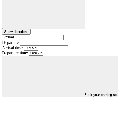
Show directions
Arrival
Departure
Arrival time:
Departure time:
Book your parking sp