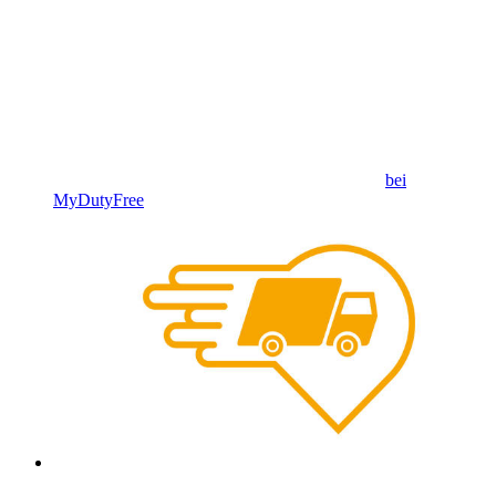
bei
MyDutyFree