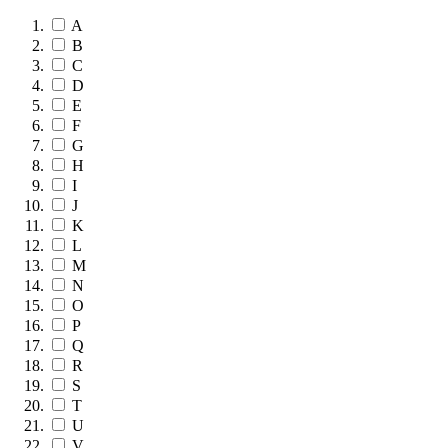
A
B
C
D
E
F
G
H
I
J
K
L
M
N
O
P
Q
R
S
T
U
V