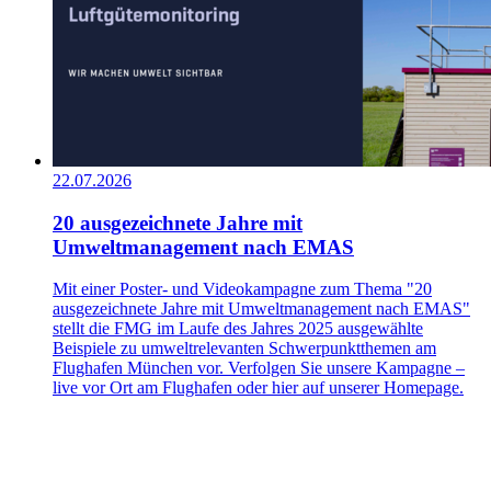
22.07.2026
20 ausgezeichnete Jahre mit
Umweltmanagement nach EMAS
Mit einer Poster- und Videokampagne zum Thema "20
ausgezeichnete Jahre mit Umweltmanagement nach EMAS"
stellt die FMG im Laufe des Jahres 2025 ausgewählte
Beispiele zu umweltrelevanten Schwerpunktthemen am
Flughafen München vor. Verfolgen Sie unsere Kampagne –
live vor Ort am Flughafen oder hier auf unserer Homepage.