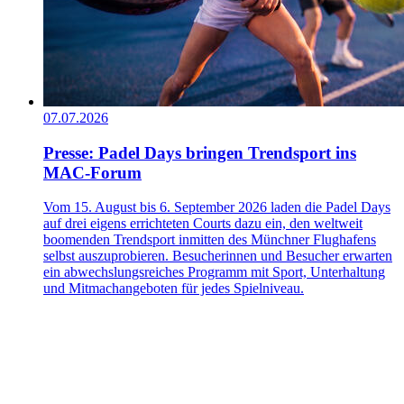
07.07.2026
Presse: Padel Days bringen Trendsport ins
MAC-Forum
Vom 15. August bis 6. September 2026 laden die Padel Days
auf drei eigens errichteten Courts dazu ein, den weltweit
boomenden Trendsport inmitten des Münchner Flughafens
selbst auszuprobieren. Besucherinnen und Besucher erwarten
ein abwechslungsreiches Programm mit Sport, Unterhaltung
und Mitmachangeboten für jedes Spielniveau.