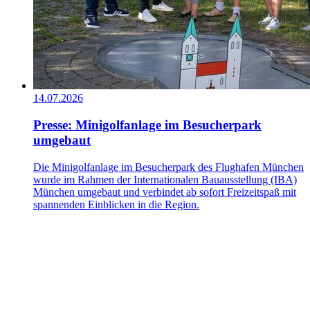
14.07.2026
Presse: Minigolfanlage im Besucherpark
umgebaut
Die Minigolfanlage im Besucherpark des Flughafen München
wurde im Rahmen der Internationalen Bauausstellung (IBA)
München umgebaut und verbindet ab sofort Freizeitspaß mit
spannenden Einblicken in die Region.