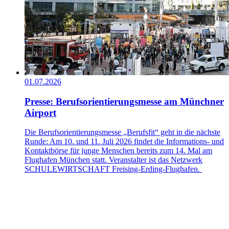
01.07.2026
Presse: Berufsorientierungsmesse am Münchner
Airport
Die Berufsorientierungsmesse „Berufsfit“ geht in die nächste
Runde: Am 10. und 11. Juli 2026 findet die Informations- und
Kontaktbörse für junge Menschen bereits zum 14. Mal am
Flughafen München statt. Veranstalter ist das Netzwerk
SCHULEWIRTSCHAFT Freising-Erding-Flughafen.