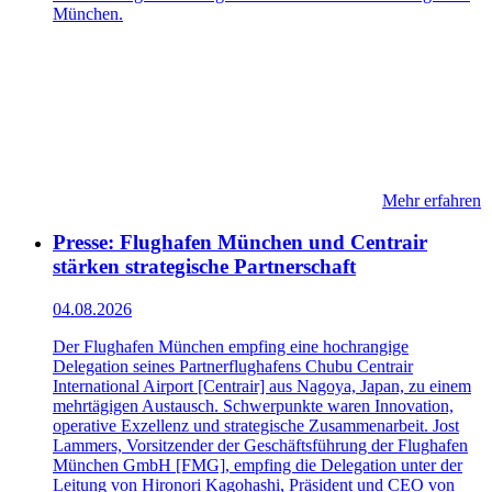
München.
Mehr erfahren
Presse: Flughafen München und Centrair
stärken strategische Partnerschaft
04.08.2026
Der Flughafen München empfing eine hochrangige
Delegation seines Partnerflughafens Chubu Centrair
International Airport [Centrair] aus Nagoya, Japan, zu einem
mehrtägigen Austausch. Schwerpunkte waren Innovation,
operative Exzellenz und strategische Zusammenarbeit. Jost
Lammers, Vorsitzender der Geschäftsführung der Flughafen
München GmbH [FMG], empfing die Delegation unter der
Leitung von Hironori Kagohashi, Präsident und CEO von